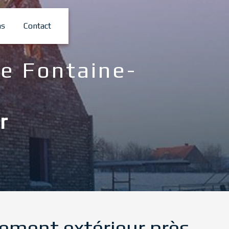
ns
Contact
e Fontaine-
r
ment extérieur près