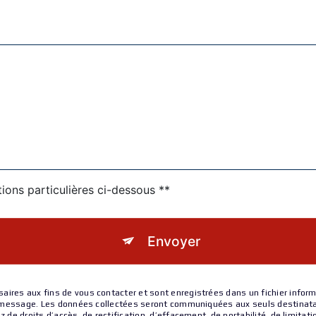
tions particulières ci-dessous **
Envoyer
es aux fins de vous contacter et sont enregistrées dans un fichier informat
 message. Les données collectées seront communiquées aux seuls destinatair
e droits d’accès, de rectification, d’effacement, de portabilité, de limitati