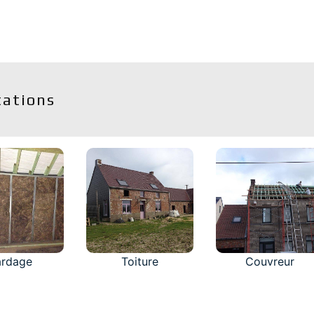
tations
ardage
Toiture
Couvreur