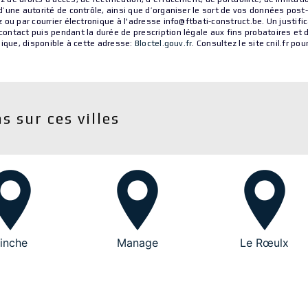
’une autorité de contrôle, ainsi que d’organiser le sort de vos données pos
 ou par courrier électronique à l'adresse info@ftbati-construct.be. Un justif
ntact puis pendant la durée de prescription légale aux fins probatoires et 
nique, disponible à cette adresse:
Bloctel.gouv.fr
. Consultez le site cnil.fr po
s sur ces villes
inche
Manage
Le Rœulx