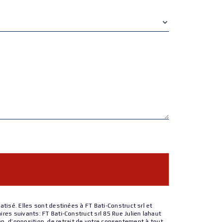
isé. Elles sont destinées à FT Bati-Construct srl et
es suivants: FT Bati-Construct srl 85 Rue Julien lahaut
on, d’opposition, de retrait de votre consentement à tout